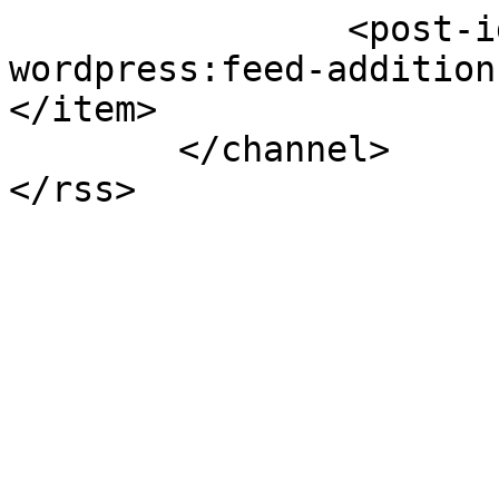
		<post-id xmlns="com-
wordpress:feed-addition
</item>

	</channel>
