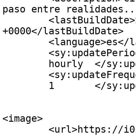
paso entre realidades..
	<lastBuildDate>Sat, 21 Jan 2023 18:40:11 
+0000</lastBuildDate>

	<language>es</language>

	<sy:updatePeriod>

	hourly	</sy:updatePeriod>

	<sy:updateFrequency>

	1	</sy:updateFrequency>

<image>

	<url>https://i0.wp.com/charlesarbyrneautho