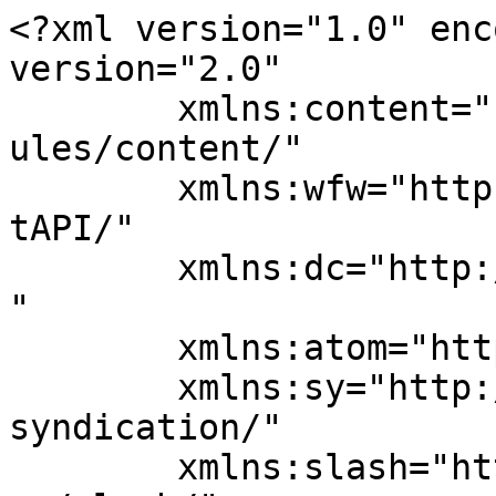
<?xml version="1.0" enc
version="2.0"

	xmlns:content="http://purl.org/rss/1.0/mod
ules/content/"

	xmlns:wfw="http://wellformedweb.org/Commen
tAPI/"

	xmlns:dc="http://purl.org/dc/elements/1.1/
"

	xmlns:atom="http://www.w3.org/2005/Atom"

	xmlns:sy="http://purl.org/rss/1.0/modules/
syndication/"

	xmlns:slash="http://purl.org/rss/1.0/modul