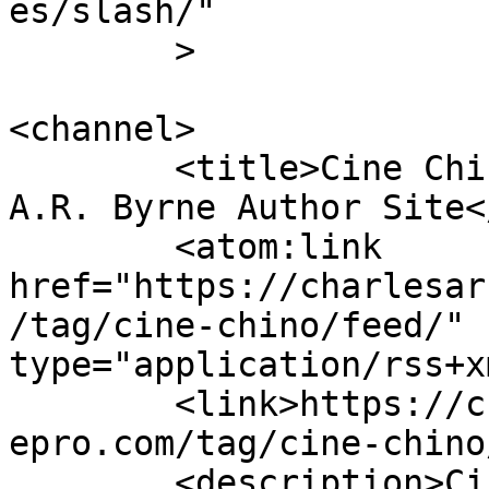
es/slash/"

	>

<channel>

	<title>Cine Chino archivos &#187; Charles 
A.R. Byrne Author Site<
	<atom:link 
href="https://charlesar
/tag/cine-chino/feed/" 
type="application/rss+x
	<link>https://charlesarbyrneauthor.wormhol
epro.com/tag/cine-chino
	<description>Cine y Cultura. Escrito en un 