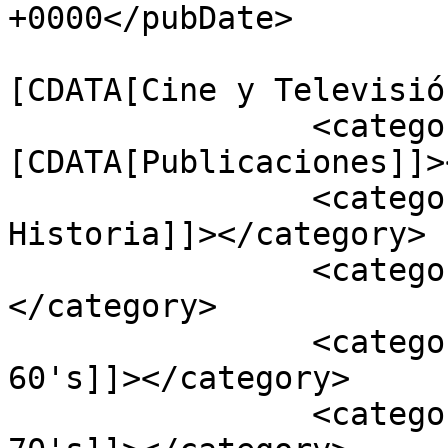
+0000</pubDate>

				<catego
[CDATA[Cine y Televisió
		<category><!
[CDATA[Publicaciones]]>
		<category><![CDATA[Retazos de 
Historia]]></category>

		<category><![CDATA[Cine Chino]]>
</category>

		<category><![CDATA[Cine de los 
60's]]></category>

		<category><![CDATA[Cine de los 