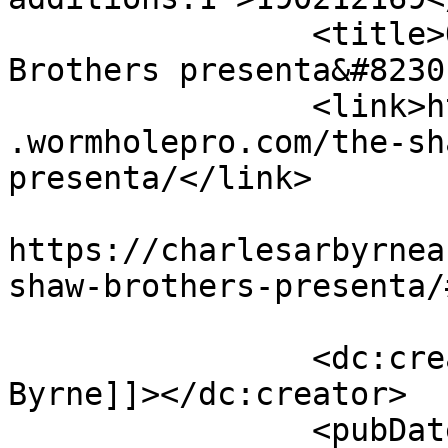
		<title>Obituario: The Shaw 
Brothers presenta&#8230
		<link>https://charlesarbyrneauthor
.wormholepro.com/the-sh
presenta/</link>

					<co
https://charlesarbyrnea
shaw-brothers-presenta/
		<dc:creator><![CDATA[Charles A.R. 
Byrne]]></dc:creator>

		<pubDate>Wed, 22 Jan 2014 17:35:00 