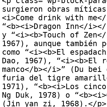
<p class="wp-block-para
surgieron obras míticas
<i>Come drink with me</
“<b><i>Dragon Inn</i></
y “<i><b>Touch of Zen</
1967), aunque también p
como “<i><b>El espadach
Dao, 1967), “<i><b>El r
manco</b></i>” (Du bei 
furia del tigre amarill
1971), “<b><i>Los cinco
Ng Duk, 1978) o “<b><i>
(Jin yan zi, 1968).</p>
