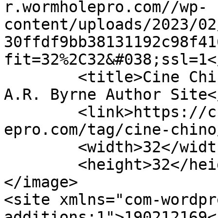
r.wormholepro.com//wp-
content/uploads/2023/02
30ffdf9bb38131192c98f41
fit=32%2C32&#038;ssl=1<
	<title>Cine Chino archivos &#187; Charles 
A.R. Byrne Author Site<
	<link>https://charlesarbyrneauthor.wormhol
epro.com/tag/cine-chino
	<width>32</width>

	<height>32</height>

</image> 

<site xmlns="com-wordpr
additions:1">190212169</site>