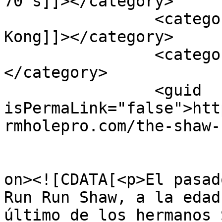
70's]]></category>

		<category><![CDATA[Cine Hong 
Kong]]></category>

		<category><![CDATA[Obituario]]>
</category>

		<guid 
isPermaLink="false">htt
rmholepro.com/the-shaw-
					<de
on><![CDATA[<p>El pasad
Run Run Shaw, a la edad
último de los hermanos 