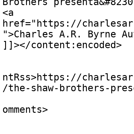
Brothers presenta&#8230
<a 
href="https://charlesar
">Charles A.R. Byrne Au
]]></content:encoded>

					<wf
ntRss>https://charlesar
/the-shaw-brothers-pres
			<slash:comments>0</slash
omments>
