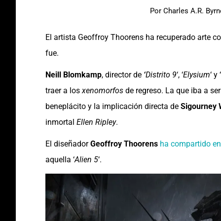
Por
Charles A.R. Byrn
El artista Geoffroy Thoorens ha recuperado arte c
fue.
Neill Blomkamp
, director de
‘
Distrito 9
‘, ‘
Elysium
‘ y ‘
traer a los
xenomorfos
de regreso. La que iba a ser 
beneplácito y la implicación directa de
Sigourney
inmortal
Ellen Ripley
.
El diseñador
Geoffroy Thoorens
ha compartido en
aquella ‘
Alien 5
‘.