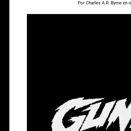
Por
Charles A.R. Byrne
en
m