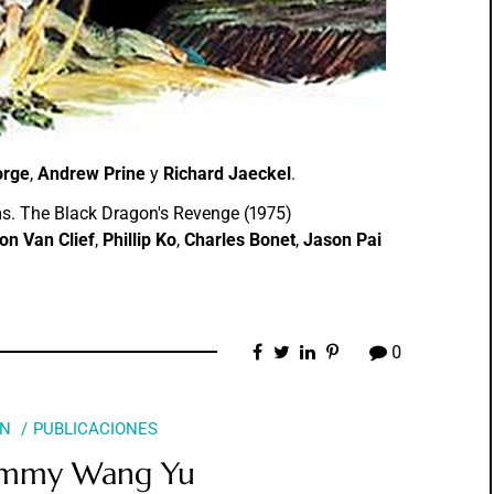
orge
,
Andrew Prine
y
Richard Jaeckel
.
on Van Clief
,
Phillip Ko
,
Charles Bonet
,
Jason Pai
0
ÓN
PUBLICACIONES
Jimmy Wang Yu