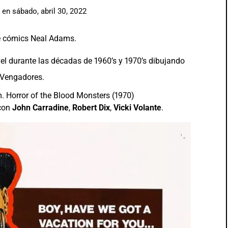
en
sábado, abril 30, 2022
 de cómics Neal Adams.
vel durante las décadas de 1960’s y 1970’s dibujando
 Vengadores.
 con
John Carradine
,
Robert Dix
,
Vicki Volante
.