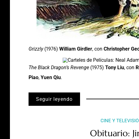
Grizzly
(1976)
William Girdler
, con
Christopher Ge
The Black Dragon’s Revenge
(1975)
Tony Liu
, con
R
Piao
,
Yuen Qiu
.
Seguir leyendo
CINE Y TELEVISI
Obituario: 