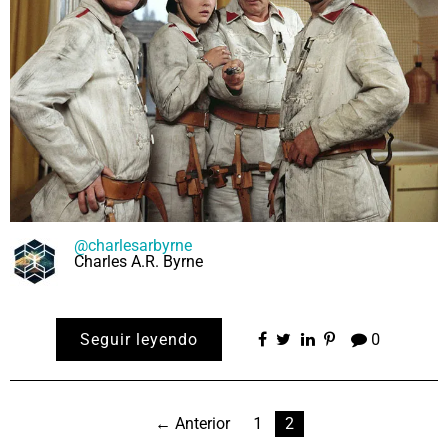
@charlesarbyrne
Charles A.R. Byrne
Seguir leyendo
0
Paginación
← Anterior
1
2