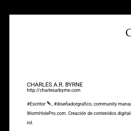
C
CHARLES A.R. BYRNE
http://charlesarbyrne.com
#Escritor
, #diseñadorgrafico, community manag
WormHolePro.com. Creación de contenidos digital
rol.