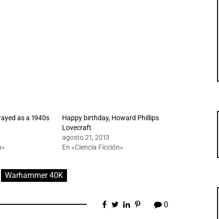
rayed as a 1940s
Happy birthday, Howard Phillips
Lovecraft
agosto 21, 2013
n»
En «Ciencia Ficción»
Warhammer 40K
0