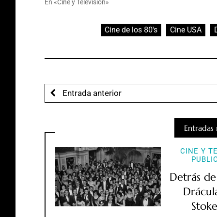
En «Cine y Televisión»
Cine de los 80's
Cine USA
Entrada anterior
Entradas 
CINE Y T
PUBLI
Detrás de
Drácul
Stoke