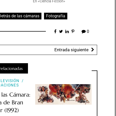
En «Ciencia Ficción»
Detrás de las cámaras
Fotografía
0
Entrada siguiente
relacionadas
ELEVISIÓN
CACIONES
 las Cámara:
a de Bran
r (1992)