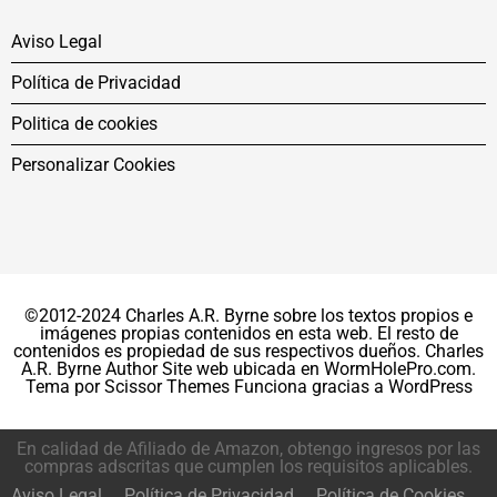
Aviso Legal
Política de Privacidad
Politica de cookies
Personalizar Cookies
©2012-2024 Charles A.R. Byrne sobre los textos propios e
imágenes propias contenidos en esta web. El resto de
contenidos es propiedad de sus respectivos dueños. Charles
A.R. Byrne Author Site web ubicada en WormHolePro.com.
Tema por
Scissor Themes
Funciona gracias a
WordPress
En calidad de Afiliado de Amazon, obtengo ingresos por las
compras adscritas que cumplen los requisitos aplicables.
Aviso Legal
Política de Privacidad
Política de Cookies