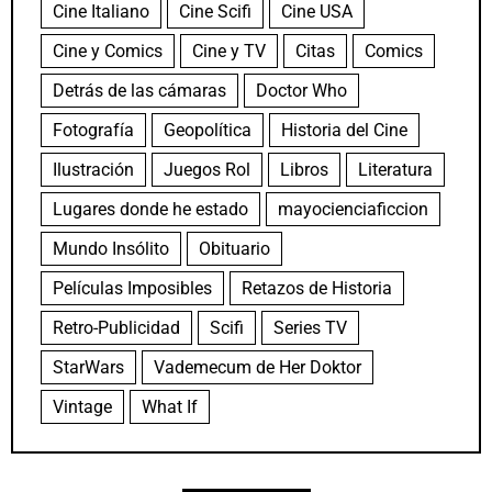
Cine Italiano
Cine Scifi
Cine USA
Cine y Comics
Cine y TV
Citas
Comics
Detrás de las cámaras
Doctor Who
Fotografía
Geopolítica
Historia del Cine
Ilustración
Juegos Rol
Libros
Literatura
Lugares donde he estado
mayocienciaficcion
Mundo Insólito
Obituario
Películas Imposibles
Retazos de Historia
Retro-Publicidad
Scifi
Series TV
StarWars
Vademecum de Her Doktor
Vintage
What If