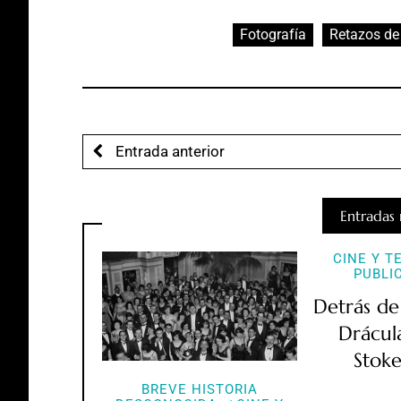
Fotografía
Retazos de 
Entrada anterior
Entradas 
CINE Y T
PUBLI
Detrás de
Drácul
Stoke
BREVE HISTORIA