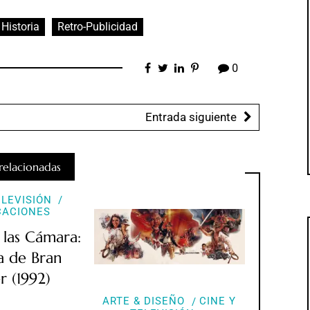
Historia
Retro-Publicidad
0
Entrada siguiente
relacionadas
ELEVISIÓN
CACIONES
 las Cámara:
a de Bran
r (1992)
ARTE & DISEÑO
CINE Y