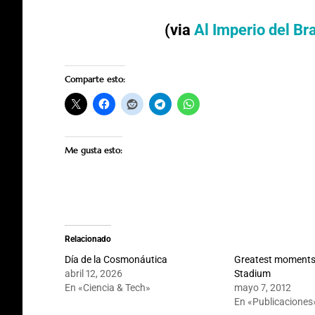
(via
Al Imperio del Bra
Comparte esto:
Me gusta esto:
Relacionado
Día de la Cosmonáutica
Greatest moments
abril 12, 2026
Stadium
En «Ciencia & Tech»
mayo 7, 2012
En «Publicaciones