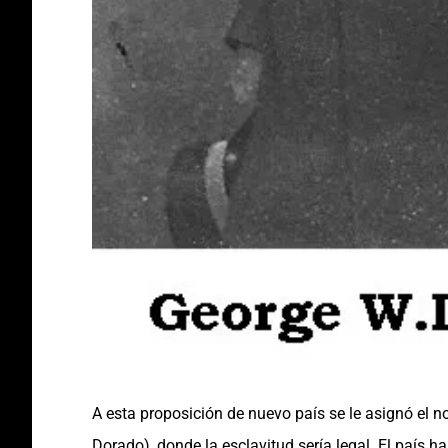
A esta proposición de nuevo país se le asignó el n
Dorado), donde la esclavitud sería legal. El país 