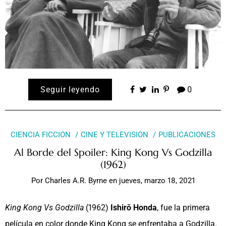
Seguir leyendo
0
CIENCIA FICCIÓN
CINE Y TELEVISIÓN
PUBLICACIONES
Al Borde del Spoiler: King Kong Vs Godzilla
(1962)
Por
Charles A.R. Byrne
en
jueves, marzo 18, 2021
King Kong Vs Godzilla
(1962)
Ishirō Honda
, fue la primera
película en color donde King Kong se enfrentaba a Godzilla.