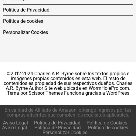
Política de Privacidad
Politica de cookies
Personalizar Cookies
©2012-2024 Charles A.R. Byrne sobre los textos propios e
imágenes propias contenidos en esta web. El resto de
contenidos es propiedad de sus respectivos dueños. Charles
A.R. Byrne Author Site web ubicada en WormHolePro.com.
Tema por
Scissor Themes
Funciona gracias a
WordPress
En calidad de Afiliado de Amazon, obtengo ingresos por las
compras adscritas que cumplen los requisitos aplicables.
Aviso Legal
Política de Privacidad
Política de Cookies
Aviso Legal
Política de Privacidad
Politica de cookies
Personalizar Cookies