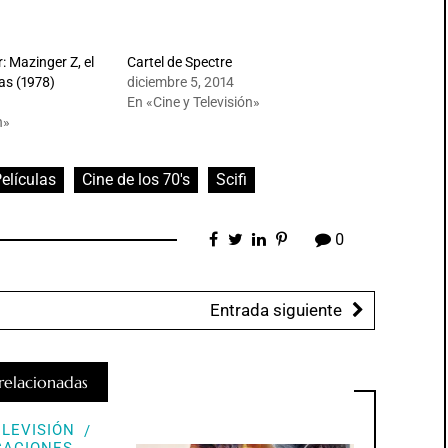
r: Mazinger Z, el
Cartel de Spectre
las (1978)
diciembre 5, 2014
En «Cine y Televisión»
n»
Películas
Cine de los 70's
Scifi
0
Entrada siguiente
relacionadas
ELEVISIÓN
CACIONES