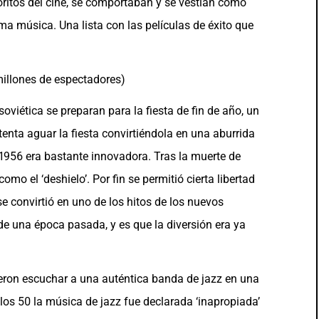
oritos del cine, se comportaban y se vestían como
ma música. Una lista con las películas de éxito que
millones de espectadores)
viética se preparan para la fiesta de fin de año, un
tenta aguar la fiesta convirtiéndola en una aburrida
n 1956 era bastante innovadora. Tras la muerte de
omo el ‘deshielo’. Por fin se permitió cierta libertad
e convirtió en uno de los hitos de los nuevos
de una época pasada, y es que la diversión era ya
eron escuchar a una auténtica banda de jazz en una
e los 50 la música de jazz fue declarada ‘inapropiada’