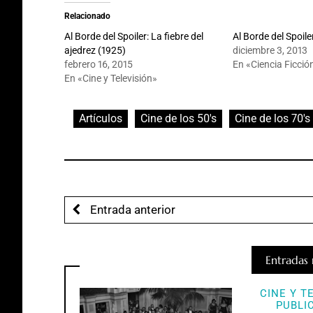
Relacionado
Al Borde del Spoiler: La fiebre del
Al Borde del Spoile
ajedrez (1925)
diciembre 3, 2013
febrero 16, 2015
En «Ciencia Ficció
En «Cine y Televisión»
Artículos
Cine de los 50's
Cine de los 70's
Entrada anterior
Entradas 
CINE Y T
PUBLI