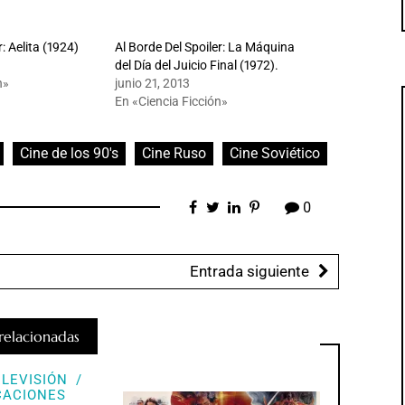
r: Aelita (1924)
Al Borde Del Spoiler: La Máquina
del Día del Juicio Final (1972).
n»
junio 21, 2013
En «Ciencia Ficción»
Cine de los 90's
Cine Ruso
Cine Soviético
0
Entrada siguiente
relacionadas
ELEVISIÓN
CACIONES