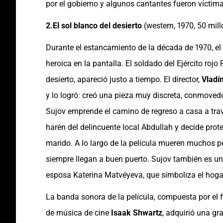
por el gobierno y algunos cantantes fueron víctima
2.El sol blanco del desierto
(western, 1970, 50 mil
Durante el estancamiento de la década de 1970, el
heroica en la pantalla. El soldado del Ejército rojo
desierto, apareció justo a tiempo. El director,
Vladím
y lo logró: creó una pieza muy discreta, conmovedor
Sujov emprende el camino de regreso a casa a trav
harén del delincuente local Abdullah y decide prot
marido. A lo largo de la película mueren muchos p
siempre llegan a buen puerto. Sujov también es u
esposa Katerina Matvéyeva, que simboliza el hogar
La banda sonora de la película, compuesta por el
de música de cine
Isaak Shwartz
, adquirió una gr