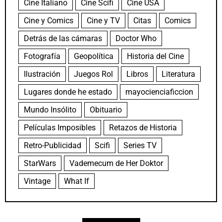
Cine Italiano
Cine Scifi
Cine USA
Cine y Comics
Cine y TV
Citas
Comics
Detrás de las cámaras
Doctor Who
Fotografía
Geopolítica
Historia del Cine
Ilustración
Juegos Rol
Libros
Literatura
Lugares donde he estado
mayocienciaficcion
Mundo Insólito
Obituario
Películas Imposibles
Retazos de Historia
Retro-Publicidad
Scifi
Series TV
StarWars
Vademecum de Her Doktor
Vintage
What If