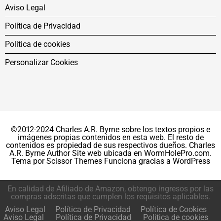
Aviso Legal
Política de Privacidad
Politica de cookies
Personalizar Cookies
©2012-2024 Charles A.R. Byrne sobre los textos propios e
imágenes propias contenidos en esta web. El resto de
contenidos es propiedad de sus respectivos dueños. Charles
A.R. Byrne Author Site web ubicada en WormHolePro.com.
Tema por
Scissor Themes
Funciona gracias a
WordPress
En calidad de Afiliado de Amazon, obtengo ingresos por las
compras adscritas que cumplen los requisitos aplicables.
Aviso Legal
Política de Privacidad
Política de Cookies
Aviso Legal
Política de Privacidad
Politica de cookies