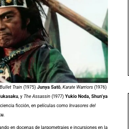
Bullet Train
(1975)
Junya Satō
,
Karate Warriors
(1976)
 Fukasaku
, y
The Assassin
(1977)
Yukio Noda, Shun’ya
ciencia ficción, en películas como
Invasores del
ku
.
ando en docenas de largometrajes e incursiones en la