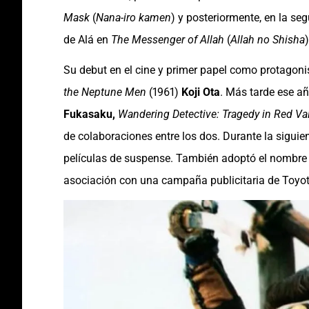
Mask
(
Nana-iro kamen
) y posteriormente, en la s
de Alá en
The Messenger of Allah
(
Allah no Shisha
)
Su debut en el cine y primer papel como protagonis
the Neptune Men
(1961)
Koji Ota
. Más tarde ese añ
Fukasaku,
Wandering Detective: Tragedy in Red Val
de colaboraciones entre los dos. Durante la siguie
películas de suspense. También adoptó el nombre i
asociación con una campaña publicitaria de Toyo