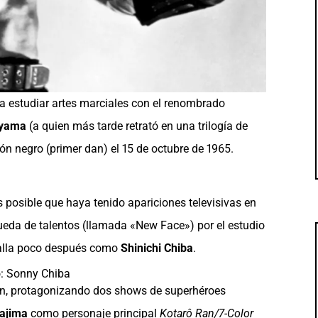
 a estudiar artes marciales con el renombrado
Oyama
(a quien más tarde retrató en una trilogía de
urón negro (primer dan) el 15 de octubre de 1965.
s posible que haya tenido apariciones televisivas en
ueda de talentos (llamada «New Face») por el estudio
ntalla poco después como
Shinichi Chiba
.
ión, protagonizando dos shows de superhéroes
ajima
como personaje principal
Kotarô Ran/7-Color