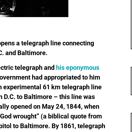
ens a telegraph line connecting
. and Baltimore.
ectric telegraph and
his eponymous
government had appropriated to him
n experimental 61 km telegraph line
 D.C. to Baltimore – this line was
cially opened on May 24, 1844, when
 God wrought
”
(a biblical quote from
tol to Baltimore. By 1861, telegraph